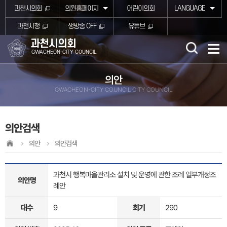
본문바로가기
과천시의회
의원홈페이지
어린이의회
LANGUAGE
과천시청
생방송 OFF
유튜브
과천시의회
GWACHEON-CITY COUNCIL
의안
GWACHEON-CITY COUNCIL CITY COUNCIL
의안검색
의안
의안검색
과천시 행복마을관리소 설치 및 운영에 관한 조례 일부개정조
의안명
례안
대수
9
회기
290