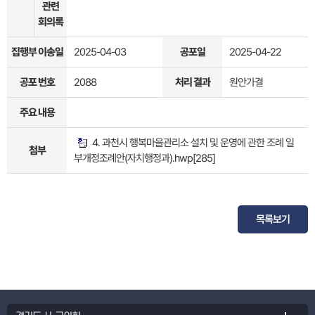
관련
회의록
집행부 이송일
2025-04-03
공포일
2025-04-22
공포 번호
2088
처리 결과
원안가결
주요 내용
4. 과천시 행복마을관리소 설치 및 운영에 관한 조례 일
첨부
부개정조례안(자치행정과).hwp
[285]
목록보기