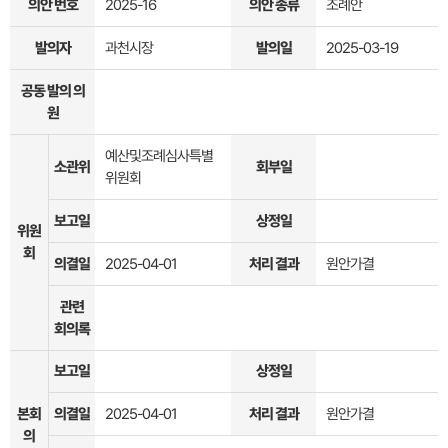
의안 번호
2025-16
의안 종류
조례안
발의자
과천시장
발의일
2025-03-19
공동 발의 의
원
예산및조례심사특별
소관위
회부일
위원회
보고일
상정일
위원
회
의결일
2025-04-01
처리 결과
원안가결
관련
회의록
보고일
상정일
본회
의결일
2025-04-01
처리 결과
원안가결
의