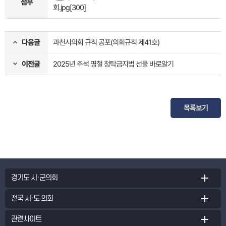
첨부
회.jpg
[300]
다음글
과천시의회 규칙 공포(의회규칙 제41호)
이전글
2025년 추석 명절 청탁금지법 선물 바로알기
목록보기
경기도 시·군의회
전국 시·도 의회
관련사이트