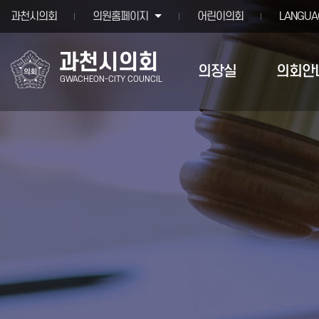
본문바로가기
과천시의회
의원홈페이지
어린이의회
LANGUA
과천시의회
의장실
의회안
GWACHEON-CITY COUNCIL