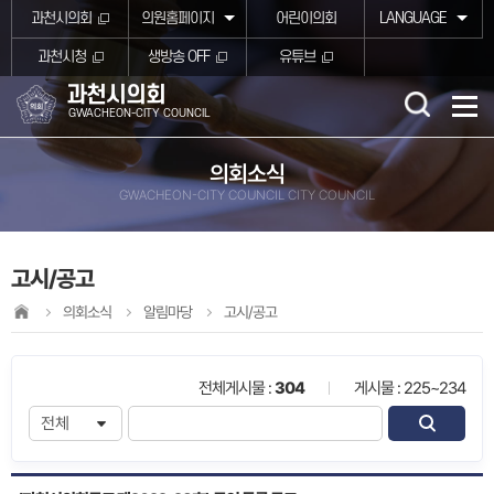
본문바로가기
과천시의회
의원홈페이지
어린이의회
LANGUAGE
과천시청
생방송 OFF
유튜브
과천시의회
GWACHEON-CITY COUNCIL
의회소식
GWACHEON-CITY COUNCIL CITY COUNCIL
고시/공고
의회소식
알림마당
고시/공고
전체게시물 :
304
게시물 : 225~234