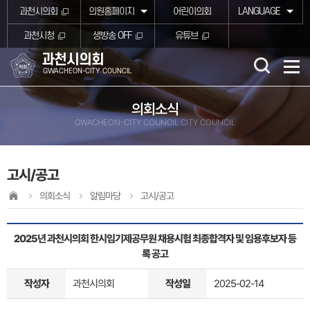
본문바로가기
과천시의회
의원홈페이지
어린이의회
LANGUAGE
과천시청
생방송 OFF
유튜브
과천시의회
GWACHEON-CITY COUNCIL
의회소식
GWACHEON-CITY COUNCIL CITY COUNCIL
고시/공고
의회소식
알림마당
고시/공고
2025년 과천시의회 한시임기제공무원 채용시험 최종합격자 및 임용후보자 등
록 공고
작성자
과천시의회
작성일
2025-02-14