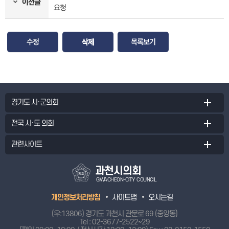
이전글
요청
수정
삭제
목록보기
경기도 시·군의회
전국 시·도 의회
관련사이트
과천시의회
GWACHEON-CITY COUNCIL
개인정보처리방침
사이트맵
오시는길
(우:13806) 경기도 과천시 관문로 69 (중앙동)
Tel :
02-3677-2522~29