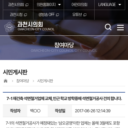
본문바로가기
과천시의회
의원홈페이지
어린이의회
LANGUAGE
과천시청
생방송 OFF
유튜브
과천시의회
GWACHEON-CITY COUNCIL
참여마당
GWACHEON-CITY COUNCIL CITY COUNCIL
시민게시판
참여마당
시민게시판
7-1 재건축 석면철거업체 교체, 인근 학교 방학중에 석면철거공사 건의 합니다.
작성자
백○○
작성일
2017-06-26 12:14:39
7-1의 석면철거공사가 예정돼있는 '삼오공영'이란 업체는 올해 3월에도 포항