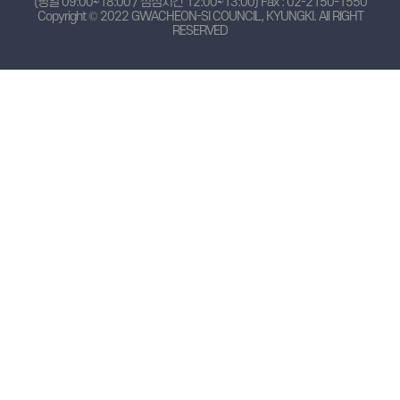
(평일 09:00~18:00 / 점심시간 12:00~13:00) Fax : 02-2150-1550
Copyright © 2022 GWACHEON-SI COUNCIL, KYUNGKI.
All RIGHT
RESERVED