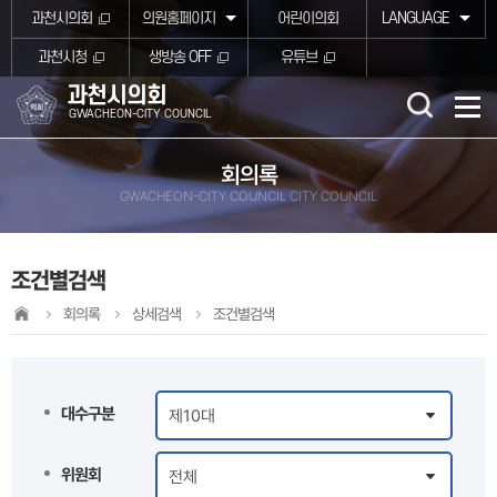
본문바로가기
과천시의회
의원홈페이지
어린이의회
LANGUAGE
과천시청
생방송 OFF
유튜브
과천시의회
GWACHEON-CITY COUNCIL
회의록
GWACHEON-CITY COUNCIL CITY COUNCIL
조건별검색
회의록
상세검색
조건별검색
대수구분
위원회