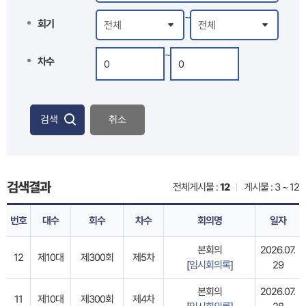
~
회기
~
차수
검색
취소
검색결과
전체게시물 :
12
게시물 : 3 ~ 12
번호
대수
회수
차수
회의명
일자
본회의
2026.07.
12
제10대
제300회
제5차
[
임시회의록
]
29
본회의
2026.07.
11
제10대
제300회
제4차