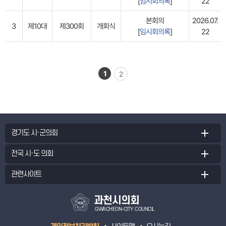
[
임시회의록
]
22
본회의
2026.07.
3
제10대
제300회
개회식
[
임시회의록
]
22
1
2
경기도 시·군의회
전국 시·도 의회
관련사이트
과천시의회
GWACHEON-CITY COUNCIL