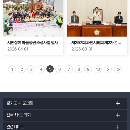
시민참여 마을정원 조성사업 행사
제297회 과천시의회 제2차 본회의
2026-04-01
2026-03-31
5
1
2
3
4
6
7
8
9
10
경기도 시·군의회
전국 시·도 의회
관련사이트