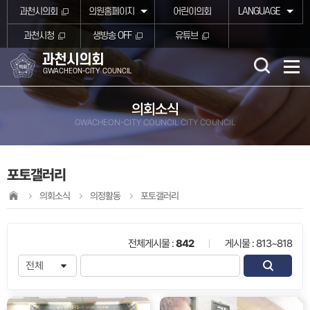
본문바로가기
과천시의회
의원홈페이지
어린이의회
LANGUAGE
과천시청
생방송 OFF
유튜브
과천시의회
GWACHEON-CITY COUNCIL
의회소식
GWACHEON-CITY COUNCIL CITY COUNCIL
포토갤러리
의회소식
의정활동
포토갤러리
전체게시물 :
842
게시물 : 813~818