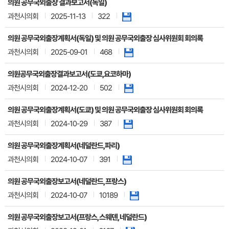
의원 공무국외출장 결과보고서(독일)
과천시의회
2025-11-13
322
의원 공무국외출장계획서(독일) 및 의원 공무국외출장 심사위원회 회의록
과천시의회
2025-09-01
468
의원공무국외출장결과보고서(도쿄,요코하마)
과천시의회
2024-12-20
502
의원 공무국외출장계획서(도쿄) 및 의원 공무국외출장 심사위원회 회의록
과천시의회
2024-10-29
387
의원 공무국외출장계획서(네덜란드,파리)
과천시의회
2024-10-07
391
의원 공무국외출장보고서(네덜란드, 프랑스)
과천시의회
2024-10-07
10189
의원 공무국외출장보고서(프랑스, 스웨덴, 네덜란드)