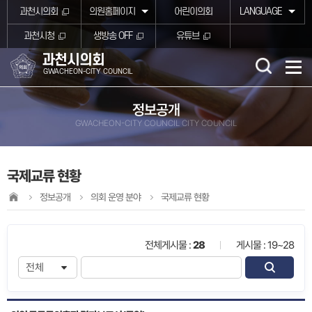
본문바로가기
과천시의회
의원홈페이지
어린이의회
LANGUAGE
과천시청
생방송 OFF
유튜브
과천시의회
GWACHEON-CITY COUNCIL
정보공개
GWACHEON-CITY COUNCIL CITY COUNCIL
국제교류 현황
정보공개
의회 운영 분야
국제교류 현황
전체게시물 :
28
게시물 : 19~28