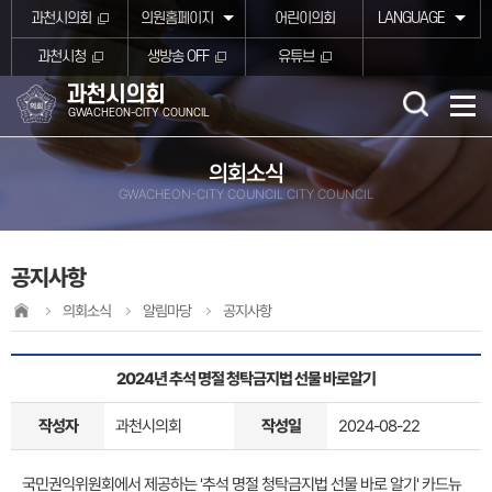
본문바로가기
과천시의회
의원홈페이지
어린이의회
LANGUAGE
과천시청
생방송 OFF
유튜브
과천시의회
GWACHEON-CITY COUNCIL
의회소식
GWACHEON-CITY COUNCIL CITY COUNCIL
공지사항
의회소식
알림마당
공지사항
2024년 추석 명절 청탁금지법 선물 바로알기
작성자
과천시의회
작성일
2024-08-22
국민권익위원회에서 제공하는 '추석 명절 청탁금지법 선물 바로 알기' 카드뉴